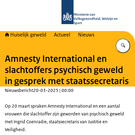
Naar de homepage van Huiselijk Gew
Ministerie van
Volksgezondheid, Welzijn en
Sport
Huiselijk geweld
Actueel
Nieuws
Vu
Amnesty International en
slachtoffers psychisch geweld
in gesprek met staatssecretaris
Nieuwsbericht
20-03-2025 | 00:00
Op 20 maart spraken Amnesty International en een aantal
vrouwen die slachtoffer zijn geworden van psychisch geweld
met Ingrid Coenradie, staatssecretaris van Justitie en
Veiligheid.