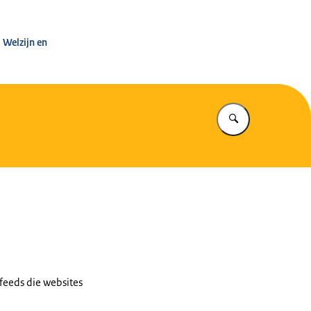
eld
 Welzijn en
Vul in wat u z
feeds die websites