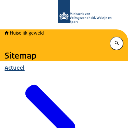
Naar de homepage van Huiselijk Gew
Ministerie van
Volksgezondheid, Welzijn en
Sport
Huiselijk geweld
Vu
Sitemap
Actueel