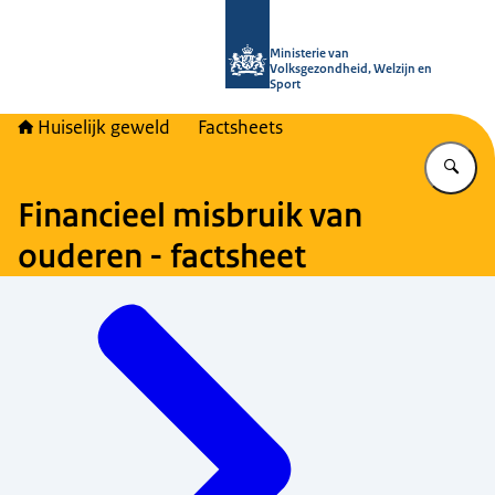
Naar de homepage van Huiselijk Gew
Ministerie van
Volksgezondheid, Welzijn en
Sport
Huiselijk geweld
Factsheets
Vu
Financieel misbruik van
ouderen - factsheet
Menu