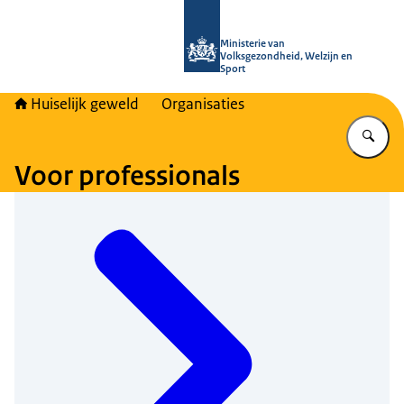
Naar de homepage van Huiselijk Gew
Ministerie van
Volksgezondheid, Welzijn en
Sport
Huiselijk geweld
Organisaties
Vu
Voor professionals