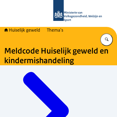
Naar de homepage van Huiselijk Gew
Ministerie van
Volksgezondheid, Welzijn en
Sport
Huiselijk geweld
Thema's
Vu
Meldcode Huiselijk geweld en
kindermishandeling
Menu