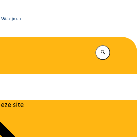
eld
 Welzijn en
Vul in wat u z
eze site