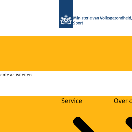
Naar de homepage van Huiselijk Gew
Ministerie van Volksgezondheid,
Sport
ente activiteiten
Service
Over d