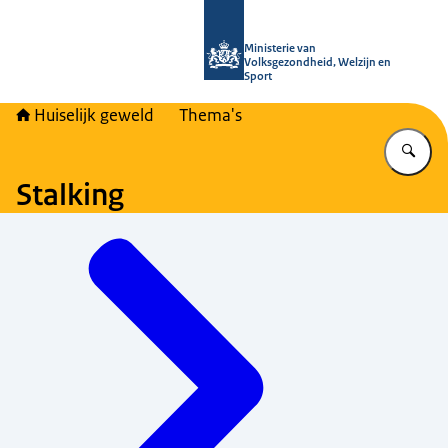
Naar de homepage van Huiselijk Gew
Ministerie van
Volksgezondheid, Welzijn en
Sport
Huiselijk geweld
Thema's
Vu
Stalking
Menu