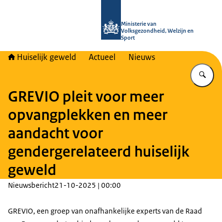
Naar de homepage van Huiselijk Gew
Ministerie van
Volksgezondheid, Welzijn en
Sport
Huiselijk geweld
Actueel
Nieuws
Vu
GREVIO pleit voor meer
opvangplekken en meer
aandacht voor
gendergerelateerd huiselijk
geweld
Nieuwsbericht
21-10-2025 | 00:00
GREVIO, een groep van onafhankelijke experts van de Raad