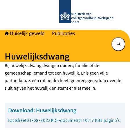
Naar de homepage van Huiselijk Gew
Ministerie van
Volksgezondheid, Welzijn en
Sport
Huiselijk geweld
Publicaties
Vu
Huwelijksdwang
Bij huwelijksdwang dwingen ouders, familie of de
gemeenschap iemand tot een huwelijk. Er is geen vrije
partnerkeuze: één (of beide) heeft geen zeggenschap over de
sluiting van het huwelijk en stemt er niet mee in.
Download:
Huwelijksdwang
Factsheet
01-08-2022
PDF-document
119.17 KB
3 pagina's