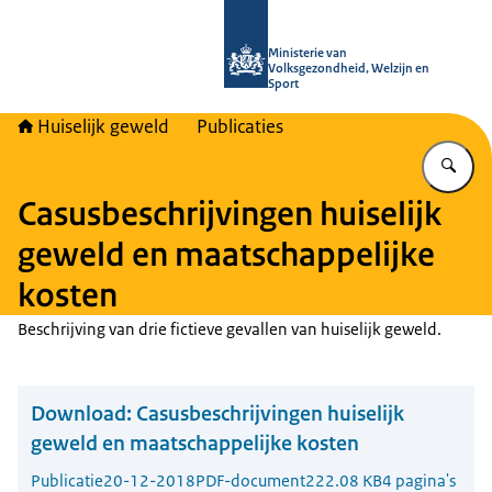
Naar de homepage van Huiselijk Gew
Ministerie van
Volksgezondheid, Welzijn en
Sport
Huiselijk geweld
Publicaties
Vu
Casusbeschrijvingen huiselijk
geweld en maatschappelijke
kosten
Beschrijving van drie fictieve gevallen van huiselijk geweld.
Download:
Casusbeschrijvingen huiselijk
geweld en maatschappelijke kosten
Publicatie
20-12-2018
PDF-document
222.08 KB
4 pagina's