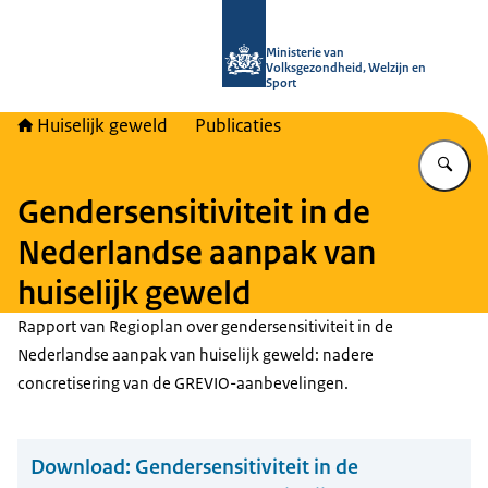
Naar de homepage van Huiselijk Gew
Ministerie van
Volksgezondheid, Welzijn en
Sport
Huiselijk geweld
Publicaties
Vu
Gendersensitiviteit in de
Nederlandse aanpak van
huiselijk geweld
Rapport van Regioplan over gendersensitiviteit in de
Nederlandse aanpak van huiselijk geweld: nadere
concretisering van de GREVIO-aanbevelingen.
Download:
Gendersensitiviteit in de