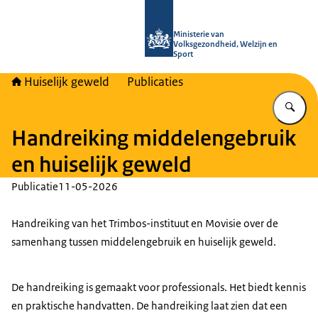
Naar de homepage van Huiselijk Gew
Ministerie van
Volksgezondheid, Welzijn en
Sport
Huiselijk geweld
Publicaties
Vu
Handreiking middelengebruik
en huiselijk geweld
Publicatie
11-05-2026
Handreiking van het Trimbos-instituut en Movisie over de
samenhang tussen middelengebruik en huiselijk geweld.
De handreiking is gemaakt voor professionals. Het biedt kennis
en praktische handvatten. De handreiking laat zien dat een