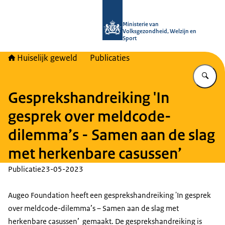
Naar de homepage van Huiselijk Gew
Ministerie van
Volksgezondheid, Welzijn en
Sport
Huiselijk geweld
Publicaties
Vu
Gesprekshandreiking 'In
gesprek over meldcode-
dilemma’s - Samen aan de slag
met herkenbare casussen’
Publicatie
23-05-2023
Augeo Foundation heeft een gesprekshandreiking 'In gesprek
over meldcode-dilemma’s – Samen aan de slag met
herkenbare casussen’ gemaakt. De gesprekshandreiking is