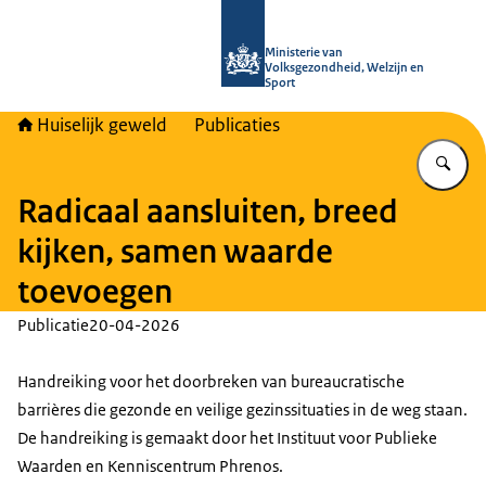
Naar de homepage van Huiselijk Gew
Ministerie van
Volksgezondheid, Welzijn en
Sport
Huiselijk geweld
Publicaties
Vu
Radicaal aansluiten, breed
kijken, samen waarde
toevoegen
Publicatie
20-04-2026
Handreiking voor het doorbreken van bureaucratische
barrières die gezonde en veilige gezinssituaties in de weg staan.
De handreiking is gemaakt door het Instituut voor Publieke
Waarden en Kenniscentrum Phrenos.