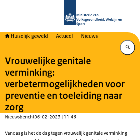
Naar de homepage van Huiselijk Gew
Ministerie van
Volksgezondheid, Welzijn en
Sport
Huiselijk geweld
Actueel
Nieuws
Vu
Vrouwelijke genitale
verminking:
verbetermogelijkheden voor
preventie en toeleiding naar
zorg
Nieuwsbericht
06-02-2023 | 11:46
Vandaag is het de dag tegen vrouwelijk genitale verminking