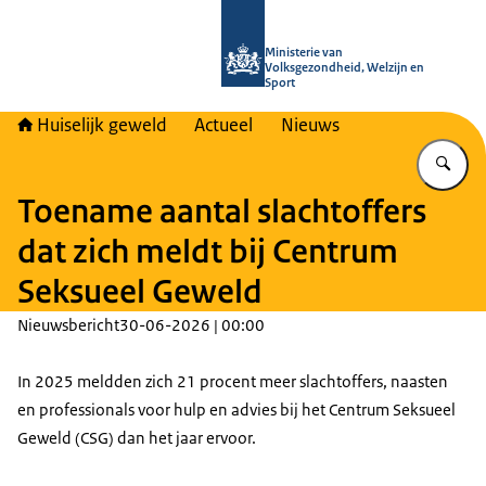
Naar de homepage van Huiselijk Gew
Ministerie van
Volksgezondheid, Welzijn en
Sport
Huiselijk geweld
Actueel
Nieuws
Vu
Toename aantal slachtoffers
dat zich meldt bij Centrum
Seksueel Geweld
Nieuwsbericht
30-06-2026 | 00:00
In 2025 meldden zich 21 procent meer slachtoffers, naasten
en professionals voor hulp en advies bij het Centrum Seksueel
Geweld (CSG) dan het jaar ervoor.