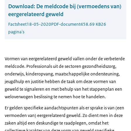
Download:
De meldcode bij (vermoedens van)
eergerelateerd geweld
Factsheet
18-05-2020
PDF-document
458.69 KB
26
pagina's
Vormen van eergerelateerd geweld vallen onder de verbeterde
meldcode. Professionals uit de sectoren gezondheidszorg,
onderwijs, kinderopvang, maatschappelijke ondersteuning,
jeugdhulp en justitie hebben de taak om deze vormen van
geweld te signaleren en met behulp van het stappenplan een
weloverwogen beslissing te nemen hoe te handelen.
Er gelden specifieke aandachtspunten als er sprake is van (een
vermoeden van) eergerelateerd geweld. Zo dient men in deze
zaken altijd een deskundige te raadplegen, omdat het
collectieve karakter van deze vorm van geweld specifieke