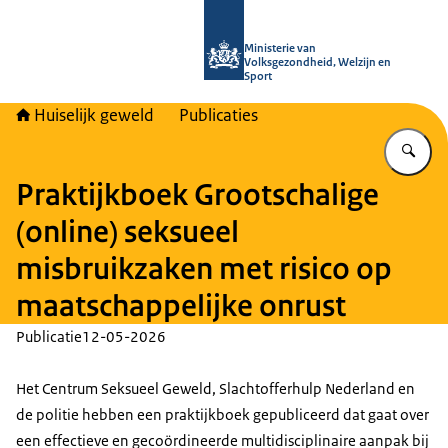
Naar de homepage van Huiselijk Gew
Ministerie van
Volksgezondheid, Welzijn en
Sport
Huiselijk geweld
Publicaties
Vu
Praktijkboek Grootschalige
(online) seksueel
misbruikzaken met risico op
maatschappelijke onrust
Publicatie
12-05-2026
Het Centrum Seksueel Geweld, Slachtofferhulp Nederland en
de politie hebben een praktijkboek gepubliceerd dat gaat over
een effectieve en gecoördineerde multidisciplinaire aanpak bij