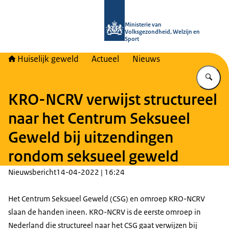
Naar de homepage van Huiselijk Gew
Ministerie van
Volksgezondheid, Welzijn en
Sport
Huiselijk geweld
Actueel
Nieuws
Vu
KRO-NCRV verwijst structureel
naar het Centrum Seksueel
Geweld bij uitzendingen
rondom seksueel geweld
Nieuwsbericht
14-04-2022 | 16:24
Het Centrum Seksueel Geweld (CSG) en omroep KRO-NCRV
slaan de handen ineen. KRO-NCRV is de eerste omroep in
Nederland die structureel naar het CSG gaat verwijzen bij